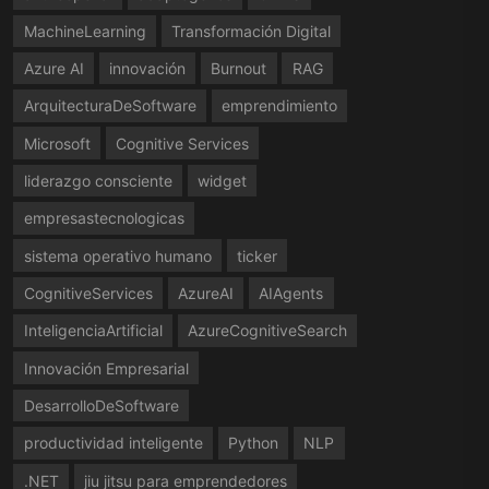
MachineLearning
Transformación Digital
Azure AI
innovación
Burnout
RAG
ArquitecturaDeSoftware
emprendimiento
Microsoft
Cognitive Services
liderazgo consciente
widget
empresastecnologicas
sistema operativo humano
ticker
CognitiveServices
AzureAI
AIAgents
InteligenciaArtificial
AzureCognitiveSearch
Innovación Empresarial
DesarrolloDeSoftware
productividad inteligente
Python
NLP
.NET
jiu jitsu para emprendedores