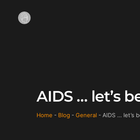
AIDS … let’s 
Home
-
Blog
-
General
-
AIDS … let’s 