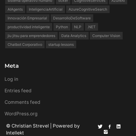
sistema operativo humano
ticker
CognitiveServices
AzureAI
AIAgents
InteligenciaArtificial
AzureCognitiveSearch
Innovación Empresarial
DesarrolloDeSoftware
productividad inteligente
Python
NLP
.NET
jiu jitsu para emprendedores
Data Analytics
Computer Vision
Chatbot Corporativo
startup lessons
Meta
Log in
Entries feed
Comments feed
WordPress.org
© Christian Strevel | Powered by
Intellekt