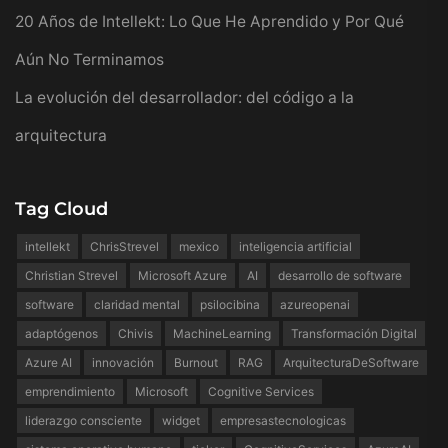
20 Años de Intellekt: Lo Que He Aprendido y Por Qué
Aún No Terminamos
La evolución del desarrollador: del código a la
arquitectura
Tag Cloud
intellekt
ChrisStrevel
mexico
inteligencia artificial
Christian Strevel
Microsoft Azure
AI
desarrollo de software
software
claridad mental
psilocibina
azureopenai
adaptógenos
Chivis
MachineLearning
Transformación Digital
Azure AI
innovación
Burnout
RAG
ArquitecturaDeSoftware
emprendimiento
Microsoft
Cognitive Services
liderazgo consciente
widget
empresastecnologicas