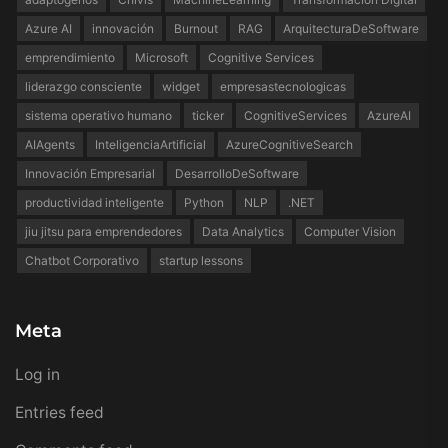
Azure AI
innovación
Burnout
RAG
ArquitecturaDeSoftware
emprendimiento
Microsoft
Cognitive Services
liderazgo consciente
widget
empresastecnologicas
sistema operativo humano
ticker
CognitiveServices
AzureAI
AIAgents
InteligenciaArtificial
AzureCognitiveSearch
Innovación Empresarial
DesarrolloDeSoftware
productividad inteligente
Python
NLP
.NET
jiu jitsu para emprendedores
Data Analytics
Computer Vision
Chatbot Corporativo
startup lessons
Meta
Log in
Entries feed