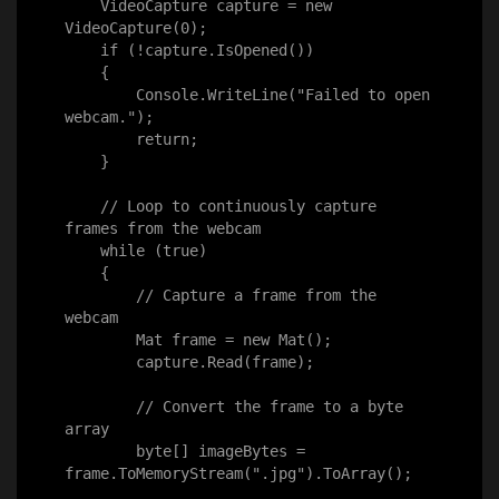
    VideoCapture capture = new 
VideoCapture(0);

    if (!capture.IsOpened())

    {

        Console.WriteLine("Failed to open 
webcam.");

        return;

    }

    // Loop to continuously capture 
frames from the webcam

    while (true)

    {

        // Capture a frame from the 
webcam

        Mat frame = new Mat();

        capture.Read(frame);

        // Convert the frame to a byte 
array

        byte[] imageBytes = 
frame.ToMemoryStream(".jpg").ToArray();
