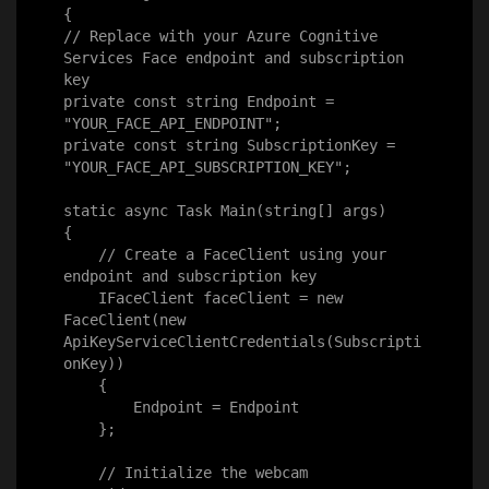
{

// Replace with your Azure Cognitive 
Services Face endpoint and subscription 
key

private const string Endpoint = 
"YOUR_FACE_API_ENDPOINT";

private const string SubscriptionKey = 
"YOUR_FACE_API_SUBSCRIPTION_KEY";

static async Task Main(string[] args)

{

    // Create a FaceClient using your 
endpoint and subscription key

    IFaceClient faceClient = new 
FaceClient(new 
ApiKeyServiceClientCredentials(Subscripti
onKey))

    {

        Endpoint = Endpoint

    };

    // Initialize the webcam
