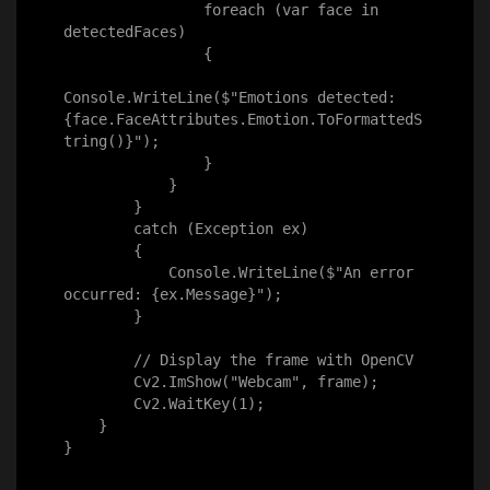
                foreach (var face in 
detectedFaces)

                {

Console.WriteLine($"Emotions detected: 
{face.FaceAttributes.Emotion.ToFormattedS
tring()}");

                }

            }

        }

        catch (Exception ex)

        {

            Console.WriteLine($"An error 
occurred: {ex.Message}");

        }

        // Display the frame with OpenCV

        Cv2.ImShow("Webcam", frame);

        Cv2.WaitKey(1);

    }

}