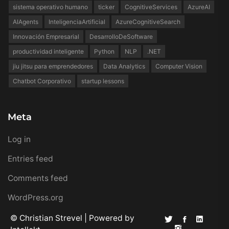
sistema operativo humano
ticker
CognitiveServices
AzureAI
AIAgents
InteligenciaArtificial
AzureCognitiveSearch
Innovación Empresarial
DesarrolloDeSoftware
productividad inteligente
Python
NLP
.NET
jiu jitsu para emprendedores
Data Analytics
Computer Vision
Chatbot Corporativo
startup lessons
Meta
Log in
Entries feed
Comments feed
WordPress.org
© Christian Strevel | Powered by